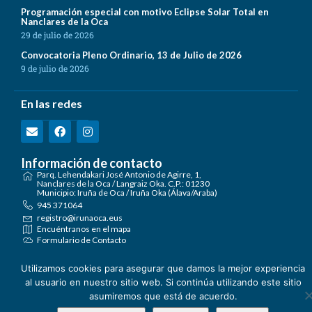
Programación especial con motivo Eclipse Solar Total en
Nanclares de la Oca
29 de julio de 2026
Convocatoria Pleno Ordinario, 13 de Julio de 2026
9 de julio de 2026
En las redes
Información de contacto
Parq. Lehendakari José Antonio de Agirre, 1,
Nanclares de la Oca / Langraiz Oka. C.P.: 01230
Municipio: Iruña de Oca / Iruña Oka (Álava/Araba)
945 371064
registro@irunaoca.eus
Encuéntranos en el mapa
Formulario de Contacto
Utilizamos cookies para asegurar que damos la mejor experiencia
Ayuntamiento de Iruña de Oca 2026.
Términos de Uso
al usuario en nuestro sitio web. Si continúa utilizando este sitio
Política de Privacidad
asumiremos que está de acuerdo.