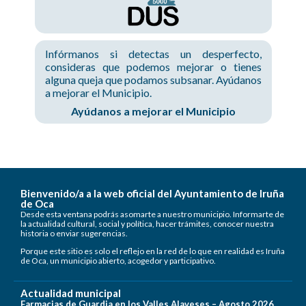
Infórmanos si detectas un desperfecto,
consideras que podemos mejorar o tienes
alguna queja que podamos subsanar. Ayúdanos
a mejorar el Municipio.
Ayúdanos a mejorar el Municipio
Bienvenido/a a la web oficial del Ayuntamiento de Iruña
de Oca
Desde esta ventana podrás asomarte a nuestro municipio. Informarte de
la actualidad cultural, social y política, hacer trámites, conocer nuestra
historia o enviar sugerencias.
Porque este sitio es solo el reflejo en la red de lo que en realidad es Iruña
de Oca, un municipio abierto, acogedor y participativo.
Actualidad municipal
Farmacias de Guardia en los Valles Alaveses – Agosto 2026