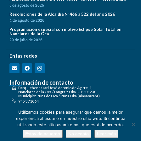
5 de agosto de 2026
Resoluciones de la Alcaldía Nº466 a 522 del año 2026
4 de agosto de 2026
Programación especial con motivo Eclipse Solar Total en
Nanclares de la Oca
29 de julio de 2026
En las redes
Información de contacto
Parq. Lehendakari José Antonio de Agirre, 1,
Nanclares de la Oca / Langraiz Oka. C.P.: 01230
Municipio: Iruña de Oca / Iruña Oka (Álava/Araba)
945 371064
registro@irunaoca.eus
Utilizamos cookies para asegurar que damos la mejor
Encuéntranos en el mapa
Formulario de Contacto
experiencia al usuario en nuestro sitio web. Si continúa
utilizando este sitio asumiremos que está de acuerdo.
Estoy de acuerdo
No acepto
Leer más
Ayuntamiento de Iruña de Oca 2026.
Términos de Uso
Política de Privacidad