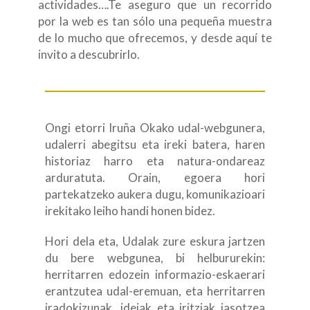
actividades….Te aseguro que un recorrido
por la web es tan sólo una pequeña muestra
de lo mucho que ofrecemos, y desde aquí te
invito a descubrirlo.
Ongi etorri Iruña Okako udal-webgunera,
udalerri abegitsu eta ireki batera, haren
historiaz harro eta natura-ondareaz
arduratuta. Orain, egoera hori
partekatzeko aukera dugu, komunikazioari
irekitako leiho handi honen bidez.
Hori dela eta, Udalak zure eskura jartzen
du bere webgunea, bi helbururekin:
herritarren edozein informazio-eskaerari
erantzutea udal-eremuan, eta herritarren
iradokizunak, ideiak eta iritziak jasotzea