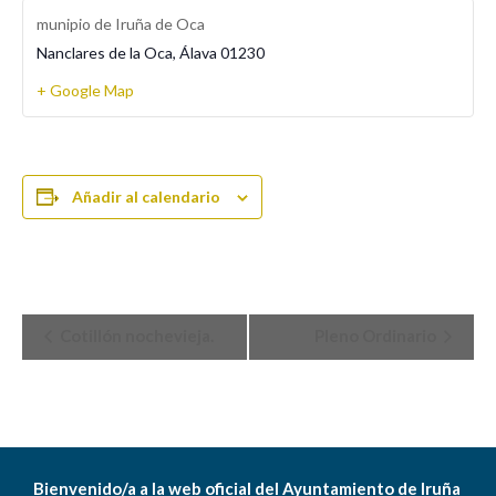
munipio de Iruña de Oca
Nanclares de la Oca
,
Álava
01230
+ Google Map
Añadir al calendario
Navegación
Cotillón nochevieja.
Pleno Ordinario
del
Evento
Bienvenido/a a la web oficial del Ayuntamiento de Iruña