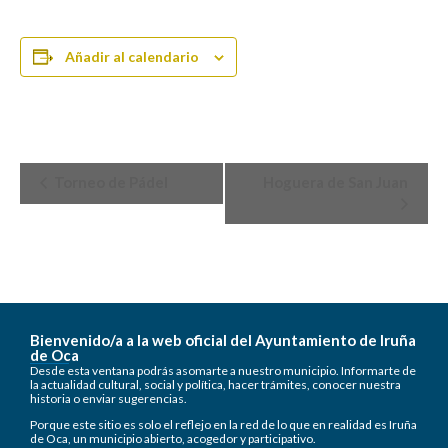
Añadir al calendario
Navegación
Torneo de Pádel
Hoguera de San Juan
del
Evento
Bienvenido/a a la web oficial del Ayuntamiento de Iruña
de Oca
Desde esta ventana podrás asomarte a nuestro municipio. Informarte de
la actualidad cultural, social y política, hacer trámites, conocer nuestra
historia o enviar sugerencias.
Porque este sitio es solo el reflejo en la red de lo que en realidad es Iruña
de Oca, un municipio abierto, acogedor y participativo.