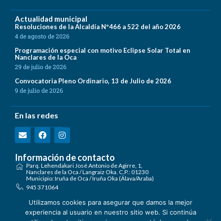
Actualidad municipal
Resoluciones de la Alcaldía Nº466 a 522 del año 2026
4 de agosto de 2026
Programación especial con motivo Eclipse Solar Total en
Nanclares de la Oca
29 de julio de 2026
Convocatoria Pleno Ordinario, 13 de Julio de 2026
9 de julio de 2026
En las redes
Información de contacto
Parq. Lehendakari José Antonio de Agirre, 1,
Nanclares de la Oca / Langraiz Oka. C.P.: 01230
Municipio: Iruña de Oca / Iruña Oka (Álava/Araba)
945 371064
registro@irunaoca.eus
Utilizamos cookies para asegurar que damos la mejor
Encuéntranos en el mapa
experiencia al usuario en nuestro sitio web. Si continúa
Formulario de Contacto