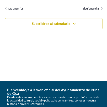
Día anterior
Siguiente día
Suscribirse al calendario
Bienvenido/a a la web oficial del Ayuntamiento de Iruña
de Oca
Desde esta ventana podrás asomarte a nuestro municipio. Informarte de
la actualidad cultural, social y política, hacer trámites, conocer nuestra
historia o enviar sugerencias.