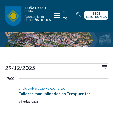
EU
SEDE
ELECTRÓNICA
ES
Na
Na
29/12/2025
Día
de
de
Selecciona la fecha.
17:00
vi
vis
29 diciembre, 2025 ● 17:00
-
19:00
de
Talleres manualidades en Trespuentes
Ev
Villodas
Álava