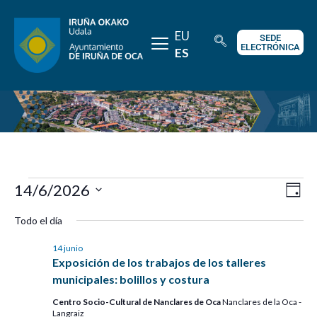
EU
SEDE
ELECTRÓNICA
ES
Na
Na
14/6/2026
Día
de
de
Selecciona la fecha.
Todo el día
vi
vis
14 junio
de
Exposición de los trabajos de los talleres
Ev
municipales: bolillos y costura
Centro Socio-Cultural de Nanclares de Oca
Nanclares de la Oca -
Langraiz