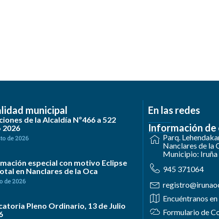
lidad municipal
En las redes
iones de la Alcaldía Nº466 a 522
Información de
o 2026
Parq. Lehendakar
sto de 2026
Nanclares de la 
Municipio: Iruña
mación especial con motivo Eclipse
945 371064
otal en Nanclares de la Oca
io de 2026
registro@irunao
Encuéntranos en
atoria Pleno Ordinario, 13 de Julio
Formulario de C
6