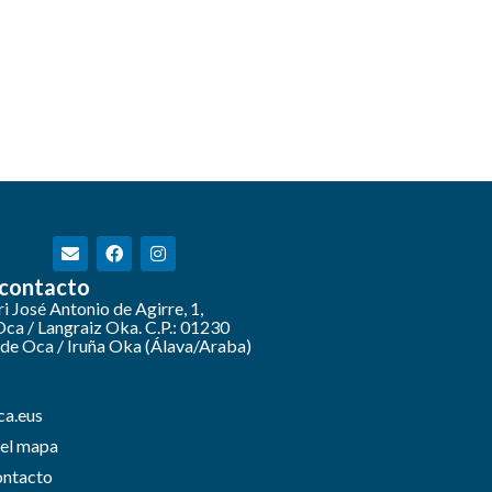
 contacto
i José Antonio de Agirre, 1,
Oca / Langraiz Oka. C.P.: 01230
 de Oca / Iruña Oka (Álava/Araba)
ca.eus
 el mapa
ontacto