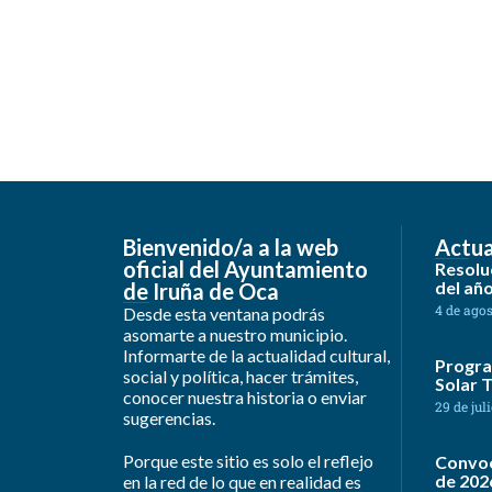
Bienvenido/a a la web
Actua
oficial del Ayuntamiento
Resoluc
del añ
de Iruña de Oca
4 de ago
Desde esta ventana podrás
asomarte a nuestro municipio.
Informarte de la actualidad cultural,
Progra
social y política, hacer trámites,
Solar T
conocer nuestra historia o enviar
29 de jul
sugerencias.
Porque este sitio es solo el reflejo
Convoc
de 202
en la red de lo que en realidad es