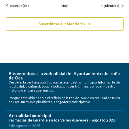
Eventos
Eventos
anterior(es)
Hoy
siguiente(s)
Suscribirse al calendario
Bienvenido/a a la web oficial del Ayuntamiento de Iruña
de Oca
Desde esta ventana podrás asomarte a nuestro municipio. Informarte de
la actualidad cultural, social y política, hacer trámites, conocer nuestra
historia o enviar sugerencias.
Porque este sitio es solo el reflejo en la red de lo que en realidad es Iruña
de Oca, un municipio abierto, acogedor y participativo.
Actualidad municipal
Farmacias de Guardia en los Valles Alaveses – Agosto 2026
5 de agosto de 2026