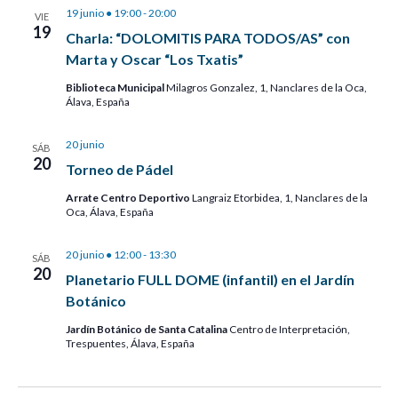
19 junio ● 19:00
-
20:00
VIE
19
Charla: “DOLOMITIS PARA TODOS/AS” con
Marta y Oscar “Los Txatis”
Biblioteca Municipal
Milagros Gonzalez, 1, Nanclares de la Oca,
Álava, España
20 junio
SÁB
20
Torneo de Pádel
Arrate Centro Deportivo
Langraiz Etorbidea, 1, Nanclares de la
Oca, Álava, España
20 junio ● 12:00
-
13:30
SÁB
20
Planetario FULL DOME (infantil) en el Jardín
Botánico
Jardín Botánico de Santa Catalina
Centro de Interpretación,
Trespuentes, Álava, España