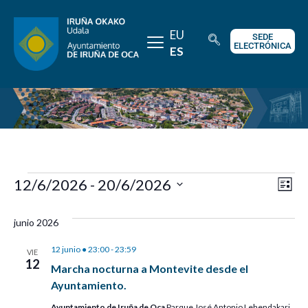
EU
SEDE
ELECTRÓNICA
ES
Na
Na
12/6/2026
 - 
20/6/2026
Lista
de
de
Selecciona la fecha.
junio 2026
vi
vis
de
12 junio ● 23:00
-
23:59
VIE
12
Marcha nocturna a Montevite desde el
Ev
Ayuntamiento.
Ayuntamiento de Iruña de Oca
Parque José Antonio Lehendakari