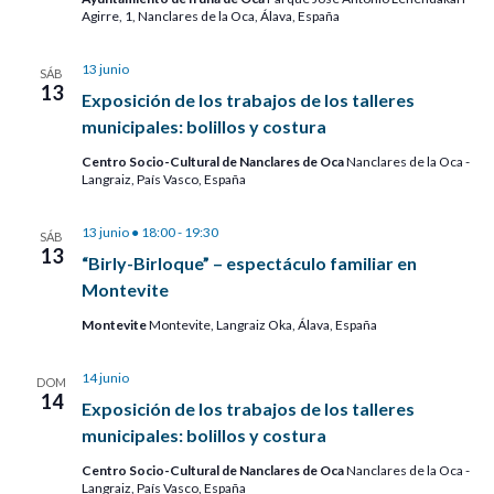
Agirre, 1, Nanclares de la Oca, Álava, España
13 junio
SÁB
13
Exposición de los trabajos de los talleres
municipales: bolillos y costura
Centro Socio-Cultural de Nanclares de Oca
Nanclares de la Oca -
Langraiz, País Vasco, España
13 junio ● 18:00
-
19:30
SÁB
13
“Birly-Birloque” – espectáculo familiar en
Montevite
Montevite
Montevite, Langraiz Oka, Álava, España
14 junio
DOM
14
Exposición de los trabajos de los talleres
municipales: bolillos y costura
Centro Socio-Cultural de Nanclares de Oca
Nanclares de la Oca -
Langraiz, País Vasco, España