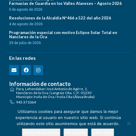
Farmacias de Guardia en los Valles Alaveses – Agosto 2026
5 de agosto de 2026
Resoluciones de la Alcaldía Nº466 a 522 del año 2026
4 de agosto de 2026
Programación especial con motivo Eclipse Solar Total en
Nanclares de la Oca
29 de julio de 2026
En las redes
Información de contacto
Parq. Lehendakari José Antonio de Agirre, 1,
Nanclares de la Oca / Langraiz Oka. C.P.: 01230
Municipio: Iruña de Oca / Iruña Oka (Álava/Araba)
945 371064
registro@irunaoca.eus
Utilizamos cookies para asegurar que damos la mejor
Encuéntranos en el mapa
experiencia al usuario en nuestro sitio web. Si continúa
Formulario de Contacto
utilizando este sitio asumiremos que está de acuerdo.
Ayuntamiento de Iruña de Oca 2026.
Términos de Uso
Estoy de acuerdo
No acepto
Leer más
Política de Privacidad