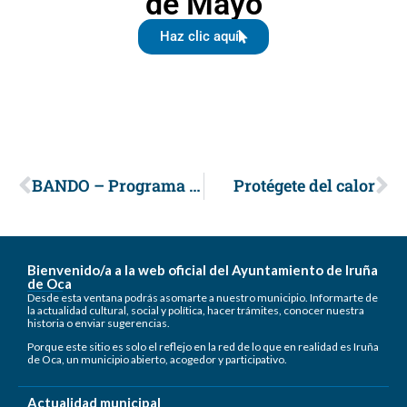
de Mayo
Haz clic aquí
BANDO – Programa de participación ciudadana 2026
Protégete del calor
Bienvenido/a a la web oficial del Ayuntamiento de Iruña
de Oca
Desde esta ventana podrás asomarte a nuestro municipio. Informarte de
la actualidad cultural, social y política, hacer trámites, conocer nuestra
historia o enviar sugerencias.
Porque este sitio es solo el reflejo en la red de lo que en realidad es Iruña
de Oca, un municipio abierto, acogedor y participativo.
Actualidad municipal