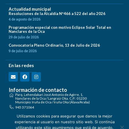
Actualidad municipal
Resoluciones de la Alcaldía Nº466 a 522 del año 2026
4 de agosto de 2026
Programación especial con motivo Eclipse Solar Total en
Nanclares de la Oca
29 de julio de 2026
Convocatoria Pleno Ordinario, 13 de Julio de 2026
9 de julio de 2026
En las redes
Información de contacto
Parq. Lehendakari José Antonio de Agirre, 1,
Nanclares de la Oca / Langraiz Oka. C.P.: 01230
Municipio: Iruña de Oca / Iruña Oka (Álava/Araba)
945 371064
registro@irunaoca.eus
Utilizamos cookies para asegurar que damos la mejor
Encuéntranos en el mapa
experiencia al usuario en nuestro sitio web. Si continúa
Formulario de Contacto
utilizando este sitio asumiremos que está de acuerdo.