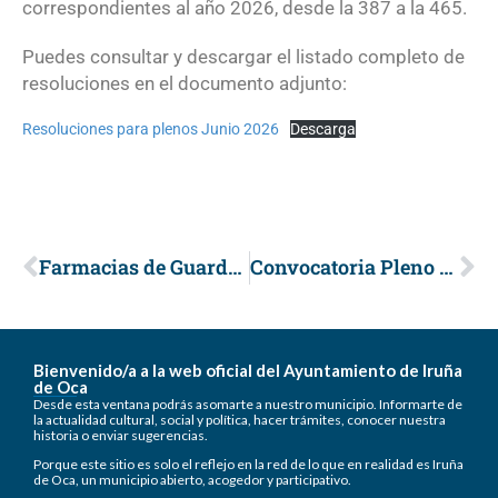
correspondientes al año 2026, desde la 387 a la 465.
Puedes consultar y descargar el listado completo de
resoluciones en el documento adjunto:
Resoluciones para plenos Junio 2026
Descarga
Farmacias de Guardia en los Valles Alaveses – Julio 2026
Convocatoria Pleno Extraordinario, 9 de Julio de 2026.
Bienvenido/a a la web oficial del Ayuntamiento de Iruña
de Oca
Desde esta ventana podrás asomarte a nuestro municipio. Informarte de
la actualidad cultural, social y política, hacer trámites, conocer nuestra
historia o enviar sugerencias.
Porque este sitio es solo el reflejo en la red de lo que en realidad es Iruña
de Oca, un municipio abierto, acogedor y participativo.